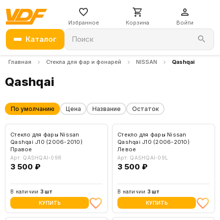
Избранное
Корзина
Войти
Каталог
Поиск
Главная
Стекла для фар и фонарей
NISSAN
Qashqai
Qashqai
По умолчанию
Цена
Название
Остаток
Стекло для фары Nissan
Стекло для фары Nissan
Qashqai J10 (2006-2010)
Qashqai J10 (2006-2010)
Правое
Левое
Арт: QASHQAI-09R
Арт: QASHQAI-09L
3 500 ₽
3 500 ₽
В наличии
3 шт
В наличии
3 шт
КУПИТЬ
КУПИТЬ