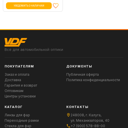
УВЕДОМИТЬ О НАЛИЧИИ
Всё для автомобильной оптики
ПОКУПАТЕЛЯМ
ДОКУМЕНТЫ
Заказ и оплата
Публичная оферта
Доставка
Политика конфиденциальности
Гарантия и возврат
Оптовикам
Центры установки
КАТАЛОГ
КОНТАКТЫ
Линзы для фар
248008, г. Калуга,
Переходные рамки
ул. Механизаторов, 40
Стекла для фар
+7 (900) 578-88-00