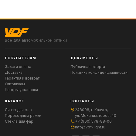
Всё для автомобильной оптики
ПОКУПАТЕЛЯМ
ДОКУМЕНТЫ
Заказ и оплата
Публичная оферта
Доставка
Политика конфиденциальности
Гарантия и возврат
Оптовикам
Центры установки
КАТАЛОГ
КОНТАКТЫ
Линзы для фар
248008, г. Калуга,
Переходные рамки
ул. Механизаторов, 40
Стекла для фар
+7 (900) 578-88-00
info@vdf-light.ru