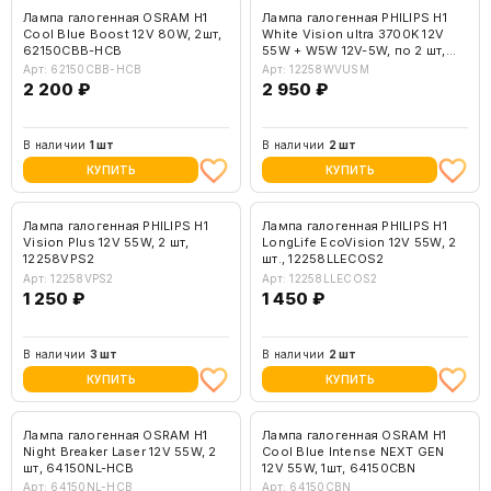
Лампа галогенная OSRAM H1
Лампа галогенная PHILIPS H1
Cool Blue Boost 12V 80W, 2шт,
White Vision ultra 3700K 12V
62150CBB-HCB
55W + W5W 12V-5W, по 2 шт,
12258WVUSM
Арт: 62150CBB-HCB
Арт: 12258WVUSM
2 200 ₽
2 950 ₽
В наличии
1 шт
В наличии
2 шт
КУПИТЬ
КУПИТЬ
Лампа галогенная PHILIPS H1
Лампа галогенная PHILIPS H1
Vision Plus 12V 55W, 2 шт,
LongLife EcoVision 12V 55W, 2
12258VPS2
шт., 12258LLECOS2
Арт: 12258VPS2
Арт: 12258LLECOS2
1 250 ₽
1 450 ₽
В наличии
3 шт
В наличии
2 шт
КУПИТЬ
КУПИТЬ
Лампа галогенная OSRAM H1
Лампа галогенная OSRAM H1
Night Breaker Laser 12V 55W, 2
Cool Blue Intense NEXT GEN
шт, 64150NL-HCB
12V 55W, 1шт, 64150CBN
Арт: 64150NL-HCB
Арт: 64150CBN