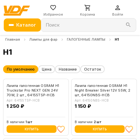
Избранное
Корзина
Войти
Каталог
Поиск
Главная
Лампы для фар
ГАЛОГЕННЫЕ ЛАМПЫ
H1
H1
По умолчанию
Цена
Название
Остаток
Лампа галогенная OSRAM H1
Лампа галогенная OSRAM H1
Truckstar Pro NEXT GEN 24V
Night Breaker Silver 12V 55W, 2
70W, 2 шт., 64155TSP-HCB
шт, 64150NBS-HCB
Арт: 64155TSP-HCB
Арт: 64150NBS-HCB
1 250 ₽
1 150 ₽
В наличии
1 шт
В наличии
2 шт
КУПИТЬ
КУПИТЬ