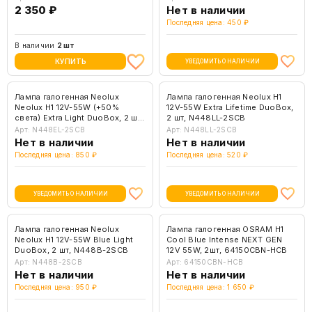
2 350 ₽
Нет в наличии
Последняя цена: 450 ₽
В наличии
2 шт
КУПИТЬ
УВЕДОМИТЬ О НАЛИЧИИ
Лампа галогенная Neolux
Лампа галогенная Neolux H1
Neolux H1 12V-55W (+50%
12V-55W Extra Lifetime DuoBox,
света) Extra Light DuoBox, 2 шт,
2 шт, N448LL-2SCB
N448EL-2SCB
Арт: N448EL-2SCB
Арт: N448LL-2SCB
Нет в наличии
Нет в наличии
Последняя цена: 850 ₽
Последняя цена: 520 ₽
УВЕДОМИТЬ О НАЛИЧИИ
УВЕДОМИТЬ О НАЛИЧИИ
Лампа галогенная Neolux
Лампа галогенная OSRAM H1
Neolux H1 12V-55W Blue Light
Cool Blue Intense NEXT GEN
DuoBox, 2 шт, N448B-2SCB
12V 55W, 2шт, 64150CBN-HCB
Арт: N448B-2SCB
Арт: 64150CBN-HCB
Нет в наличии
Нет в наличии
Последняя цена: 950 ₽
Последняя цена: 1 650 ₽