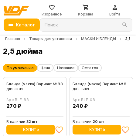
Избранное
Корзина
Войти
Каталог
Поиск
Главная
Товары для установки
МАСКИ И БЛЕНДЫ
2,5 
2,5 дюйма
По умолчанию
Цена
Название
Остаток
Бленда (маска) Вариант № 88
Бленда (маска) Вариант № 8
для линз
для линз
Арт: BLE-88
Арт: BLE-08
270 ₽
240 ₽
В наличии
32 шт
В наличии
20 шт
КУПИТЬ
КУПИТЬ