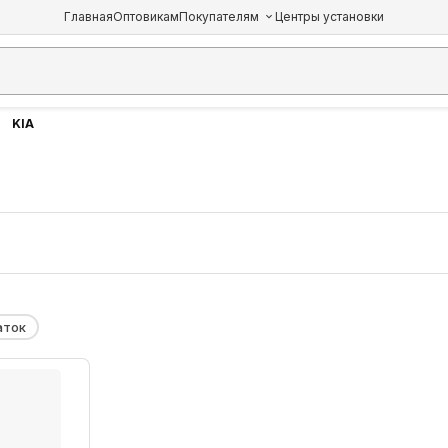
Главная
Оптовикам
Покупателям
Центры установки
KIA
аток