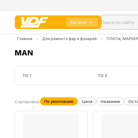
Каталог
Главная
Для ремонта фар и фонарей
ПЛАТЫ, МАРКЕ
MAN
TG 1
TG 2
По умолчанию
Цена
Название
Ост
Сортировка: