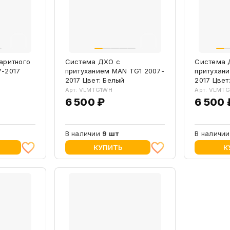
аритного
Система ДХО с
Система 
7-2017
притуханием MAN TG1 2007-
притухан
2017 Цвет: Белый
2017 Цвет
Арт: VLMTG1WH
Арт: VLMT
6 500 ₽
6 500 
В наличии
9 шт
В наличи
КУПИТЬ
К