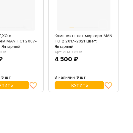
ДХО с
Комплект плат маркера MAN
ием MAN TG1 2007-
TG 2 2017-2021 Цвет:
: Янтарный
Янтарный
G1OR
Арт: VLMTG2OR
₽
4 500 ₽
и
5 шт
В наличии
9 шт
УПИТЬ
КУПИТЬ