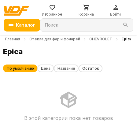
Избранное
Корзина
Войти
Каталог
Поиск
Главная
Стекла для фар и фонарей
CHEVROLET
Epica
Epica
По умолчанию
Цена
Название
Остаток
В этой категории пока нет товаров