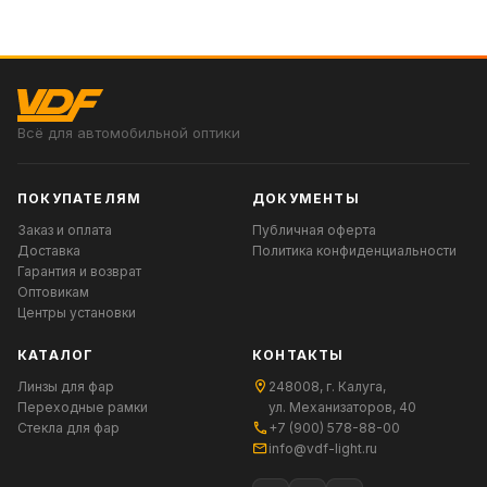
Всё для автомобильной оптики
ПОКУПАТЕЛЯМ
ДОКУМЕНТЫ
Заказ и оплата
Публичная оферта
Доставка
Политика конфиденциальности
Гарантия и возврат
Оптовикам
Центры установки
КАТАЛОГ
КОНТАКТЫ
Линзы для фар
248008, г. Калуга,
Переходные рамки
ул. Механизаторов, 40
Стекла для фар
+7 (900) 578-88-00
info@vdf-light.ru