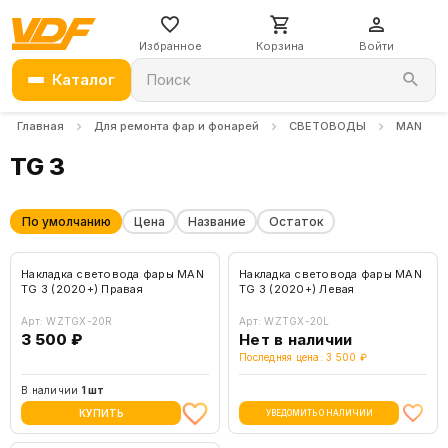
Избранное
Корзина
Войти
Каталог
Поиск
Главная
Для ремонта фар и фонарей
СВЕТОВОДЫ
MAN
TG 3
По умолчанию
Цена
Название
Остаток
Накладка световода фары MAN
Накладка световода фары MAN
TG 3 (2020+) Правая
TG 3 (2020+) Левая
Арт: WZTGX-20R
Арт: WZTGX-20L
3 500 ₽
Нет в наличии
Последняя цена: 3 500 ₽
В наличии
1 шт
КУПИТЬ
УВЕДОМИТЬ О НАЛИЧИИ