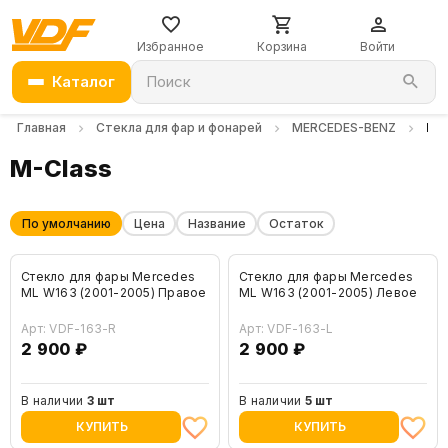
Избранное
Корзина
Войти
Каталог
Поиск
Главная
Стекла для фар и фонарей
MERCEDES-BENZ
M-
M-Class
По умолчанию
Цена
Название
Остаток
Стекло для фары Mercedes
Стекло для фары Mercedes
ML W163 (2001-2005) Правое
ML W163 (2001-2005) Левое
Арт: VDF-163-R
Арт: VDF-163-L
2 900 ₽
2 900 ₽
В наличии
3 шт
В наличии
5 шт
КУПИТЬ
КУПИТЬ