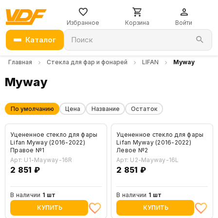
Избранное
Корзина
Войти
Каталог
Поиск
Главная
Стекла для фар и фонарей
LIFAN
Myway
Myway
По умолчанию
Цена
Название
Остаток
Уцененное стекло для фары
Уцененное стекло для фары
Lifan Myway (2016-2022)
Lifan Myway (2016-2022)
Правое №1
Левое №2
Арт: U1-Mayway-16R
Арт: U2-Mayway-16L
2 851 ₽
2 851 ₽
В наличии
1 шт
В наличии
1 шт
КУПИТЬ
КУПИТЬ