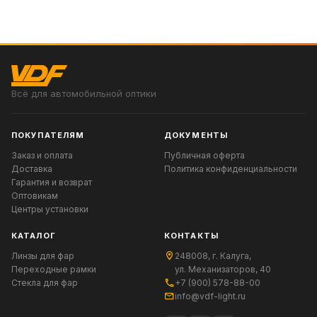
Всё для автомобильной оптики
ПОКУПАТЕЛЯМ
ДОКУМЕНТЫ
Заказ и оплата
Публичная оферта
Доставка
Политика конфиденциальности
Гарантия и возврат
Оптовикам
Центры установки
КАТАЛОГ
КОНТАКТЫ
Линзы для фар
248008, г. Калуга,
Переходные рамки
ул. Механизаторов, 40
Стекла для фар
+7 (900) 578-88-00
info@vdf-light.ru