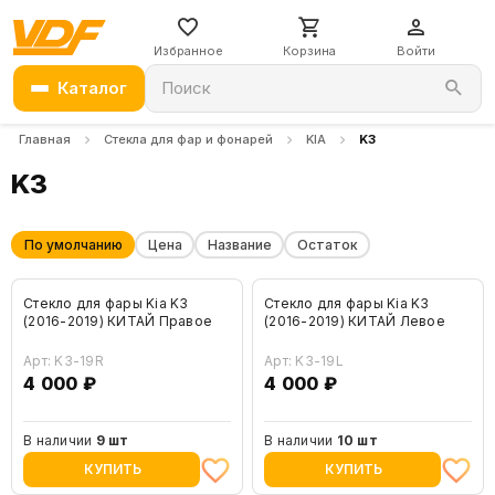
Избранное
Корзина
Войти
Каталог
Поиск
Главная
Стекла для фар и фонарей
KIA
K3
K3
По умолчанию
Цена
Название
Остаток
Стекло для фары Kia K3
Стекло для фары Kia K3
(2016-2019) КИТАЙ Правое
(2016-2019) КИТАЙ Левое
Арт: K3-19R
Арт: K3-19L
4 000 ₽
4 000 ₽
В наличии
9 шт
В наличии
10 шт
КУПИТЬ
КУПИТЬ