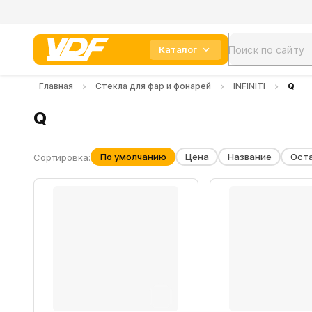
Каталог
Главная
Стекла для фар и фонарей
INFINITI
Q
Q
По умолчанию
Цена
Название
Ост
Сортировка: