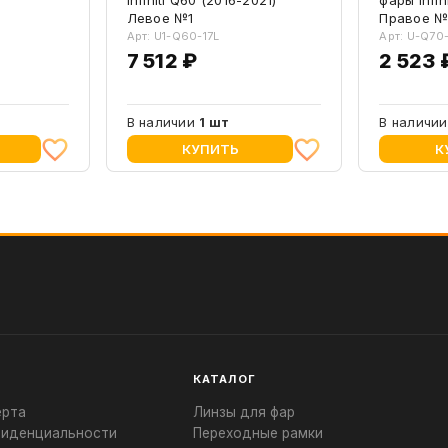
Левое №1
Правое №
Арт: U1-Q60-17L
Арт: U-Q70
7 512 ₽
2 523 
В наличии
1 шт
В наличи
КУПИТЬ
К
КАТАЛОГ
ерта
Линзы для фар
фиденциальности
Переходные рамки