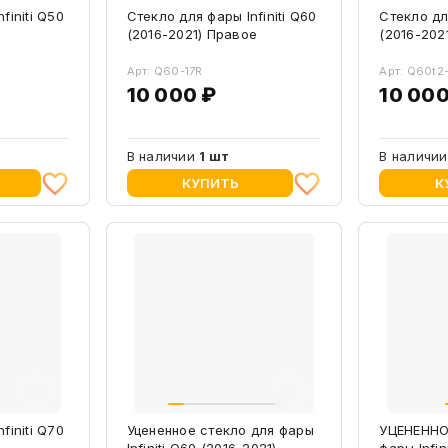
finiti Q50
Стекло для фары Infiniti Q60
Стекло для
(2016-2021) Правое
(2016-202
Арт: Q60-17R
Арт: Q60t2
10 000 ₽
10 000
В наличии
1 шт
В наличи
КУПИТЬ
К
finiti Q70
Уцененное стекло для фары
УЦЕНЕННО
Infiniti Q60 (2016-2021)
фары Infin