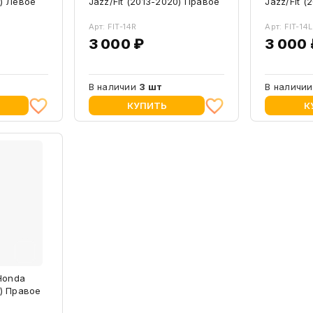
3) Левое
Jazz/Fit (2013-2020) Правое
Jazz/Fit 
Арт: FIT-14R
Арт: FIT-14L
3 000 ₽
3 000 
В наличии
3 шт
В наличи
КУПИТЬ
К
Honda
1) Правое