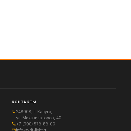
КОНТАКТЫ
248008, г. Калуга,
ул. Механизаторов, 40
+7 (900) 578-88-00
info@vdf-light.ru