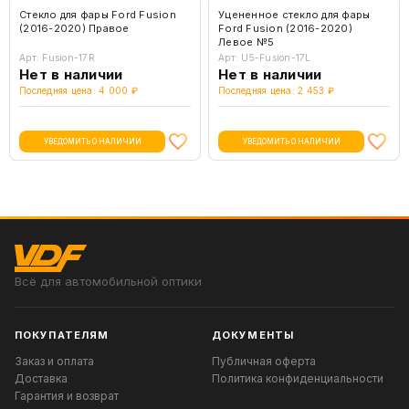
Стекло для фары Ford Fusion
Уцененное стекло для фары
(2016-2020) Правое
Ford Fusion (2016-2020)
Левое №5
Арт: Fusion-17R
Арт: U5-Fusion-17L
Нет в наличии
Нет в наличии
Последняя цена: 4 000 ₽
Последняя цена: 2 453 ₽
УВЕДОМИТЬ О НАЛИЧИИ
УВЕДОМИТЬ О НАЛИЧИИ
Всё для автомобильной оптики
ПОКУПАТЕЛЯМ
ДОКУМЕНТЫ
Заказ и оплата
Публичная оферта
Доставка
Политика конфиденциальности
Гарантия и возврат