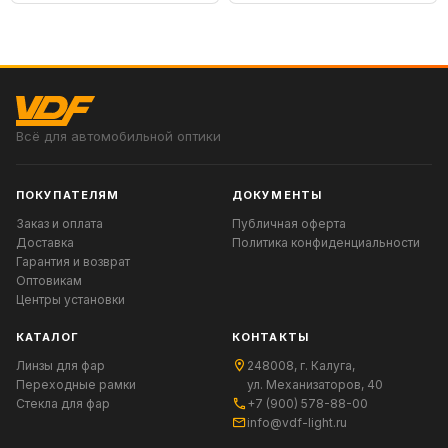
Всё для автомобильной оптики
ПОКУПАТЕЛЯМ
ДОКУМЕНТЫ
Заказ и оплата
Публичная оферта
Доставка
Политика конфиденциальности
Гарантия и возврат
Оптовикам
Центры установки
КАТАЛОГ
КОНТАКТЫ
Линзы для фар
248008, г. Калуга,
Переходные рамки
ул. Механизаторов, 40
Стекла для фар
+7 (900) 578-88-00
info@vdf-light.ru