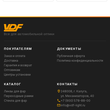
Всё для автомобильной оптики
ПОКУПАТЕЛЯМ
ДОКУМЕНТЫ
Заказ и оплата
Публичная оферта
Доставка
Политика конфиденциальности
Гарантия и возврат
Оптовикам
Центры установки
КАТАЛОГ
КОНТАКТЫ
Линзы для фар
248008, г. Калуга,
Переходные рамки
ул. Механизаторов, 40
Стекла для фар
+7 (900) 578-88-00
info@vdf-light.ru