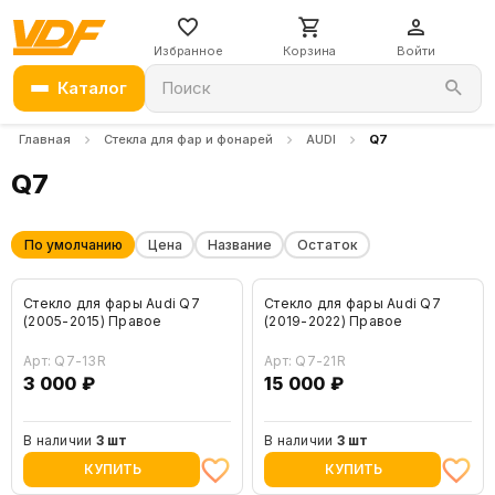
Избранное
Корзина
Войти
Каталог
Поиск
Главная
Стекла для фар и фонарей
AUDI
Q7
Q7
По умолчанию
Цена
Название
Остаток
Стекло для фары Audi Q7
Стекло для фары Audi Q7
(2005-2015) Правое
(2019-2022) Правое
Арт: Q7-13R
Арт: Q7-21R
3 000 ₽
15 000 ₽
В наличии
3 шт
В наличии
3 шт
КУПИТЬ
КУПИТЬ