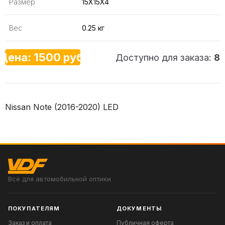
Размер
15X15X4
Вес
0.25 кг
Цена: 1500 руб.
Доступно для заказа:
8
Nissan Note (2016-2020) LED
Всё для автомобильной оптики
ПОКУПАТЕЛЯМ
ДОКУМЕНТЫ
Заказ и оплата
Публичная оферта