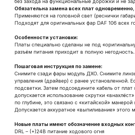
без захода на функциональные дорожки и не за
Обязательна замена всех плат одновременно
Применяются на головной свет (реснички габари
Подходят для оригинальных фар DAF 106 всех г
Особенности установки:
Платы специально сделаны не под «оригинальну
разъём питания приходит в полную негодность. 
Пошаговая инструкция по замене:
Снимите сзади фары модуль ДХО. Снимите линзы
управления (драйвер) с ранее установленной. Е
подсветки. Затем подсоедините кабель от плат 
допускается использование скрутки «внахлёст»
по глубине, это связано с «китайской» манерой
Допускается аккуратное «выпиливание» этого 
Новые платы имеют обозначение входных кон
DRL – (+)24В питание ходового огня