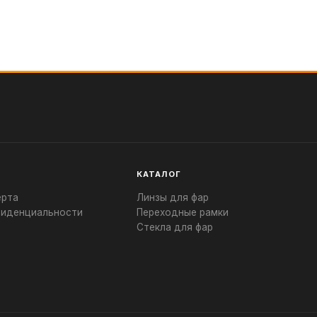
КАТАЛОГ
ерта
Линзы для фар
фиденциальности
Переходные рамки
Стекла для фар