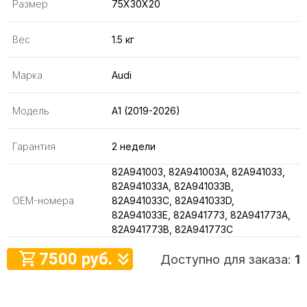
Размер
75X30X20
Вес
1.5 кг
Марка
Audi
Модель
A1 (2019-2026)
Гарантия
2 недели
82A941003, 82A941003A, 82A941033,
82A941033A, 82A941033B,
OEM-номера
82A941033C, 82A941033D,
82A941033E, 82A941773, 82A941773A,
82A941773B, 82A941773C
7500 руб.
Доступно для заказа:
1