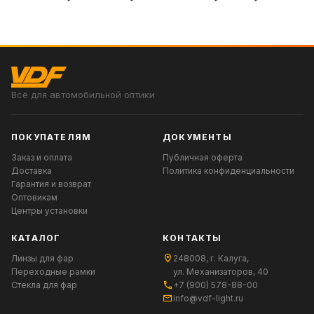
Всё для автомобильной оптики
ПОКУПАТЕЛЯМ
ДОКУМЕНТЫ
Заказ и оплата
Публичная оферта
Доставка
Политика конфиденциальности
Гарантия и возврат
Оптовикам
Центры установки
КАТАЛОГ
КОНТАКТЫ
Линзы для фар
248008, г. Калуга,
Переходные рамки
ул. Механизаторов, 40
Стекла для фар
+7 (900) 578-88-00
info@vdf-light.ru