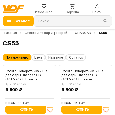
Избранное
Корзина
Войти
Каталог
Поиск
Главная
Стекла для фар и фонарей
CHANGAN
CS55
CS55
По умолчанию
Цена
Название
Остаток
Стекло Поворотника и DRL
Стекло Поворотника и DRL
для фары Changan CS55
для фары Changan CS55
(2017-2023) Правое
(2017-2023) Левое
Арт: G1904-R
Арт: G1904-L
6 500 ₽
6 500 ₽
В наличии
1 шт
В наличии
1 шт
КУПИТЬ
КУПИТЬ