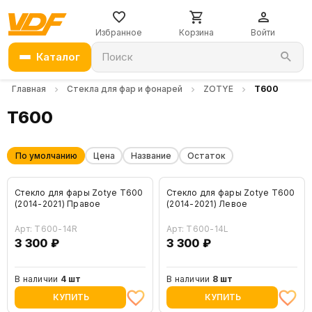
Избранное
Корзина
Войти
Каталог
Поиск
Главная
Стекла для фар и фонарей
ZOTYE
T600
T600
По умолчанию
Цена
Название
Остаток
Стекло для фары Zotye T600
Стекло для фары Zotye T600
(2014-2021) Правое
(2014-2021) Левое
Арт: T600-14R
Арт: T600-14L
3 300 ₽
3 300 ₽
В наличии
4 шт
В наличии
8 шт
КУПИТЬ
КУПИТЬ