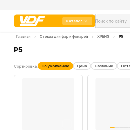
Каталог
Главная
Стекла для фар и фонарей
XPENG
P5
P5
По умолчанию
Цена
Название
Ост
Сортировка: