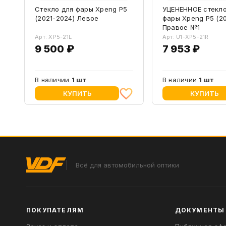
Стекло для фары Xpeng P5
УЦЕНЕННОЕ стекло
(2021-2024) Левое
фары Xpeng P5 (20
Правое №1
Арт: XP5-21L
Арт: U1-XP5-21R
9 500 ₽
7 953 ₽
В наличии
1 шт
В наличии
1 шт
КУПИТЬ
КУПИТЬ
Всё для автомобильной оптики
ПОКУПАТЕЛЯМ
ДОКУМЕНТЫ