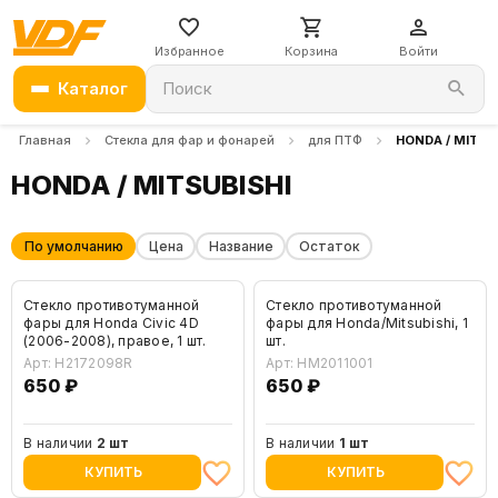
Избранное
Корзина
Войти
Каталог
Поиск
Главная
Стекла для фар и фонарей
для ПТФ
HONDA / MITSU
HONDA / MITSUBISHI
По умолчанию
Цена
Название
Остаток
Стекло противотуманной
Стекло противотуманной
фары для Honda Civic 4D
фары для Honda/Mitsubishi, 1
(2006-2008), правое, 1 шт.
шт.
Арт: H2172098R
Арт: HM2011001
650 ₽
650 ₽
В наличии
2 шт
В наличии
1 шт
КУПИТЬ
КУПИТЬ