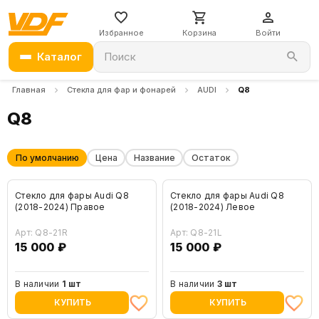
Избранное
Корзина
Войти
Каталог
Поиск
Главная
Стекла для фар и фонарей
AUDI
Q8
Q8
По умолчанию
Цена
Название
Остаток
Стекло для фары Audi Q8
Стекло для фары Audi Q8
(2018-2024) Правое
(2018-2024) Левое
Арт: Q8-21R
Арт: Q8-21L
15 000 ₽
15 000 ₽
В наличии
1 шт
В наличии
3 шт
КУПИТЬ
КУПИТЬ