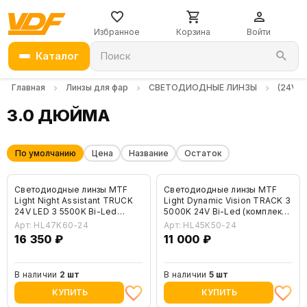
Избранное
Корзина
Войти
Каталог
Поиск
Главная
Линзы для фар
СВЕТОДИОДНЫЕ ЛИНЗЫ
(24V)
3.0 ДЮЙМА
По умолчанию
Цена
Название
Остаток
Светодиодные линзы MTF
Светодиодные линзы MTF
Light Night Assistant TRUCK
Light Dynamic Vision TRACK 3
24V LED 3 5500K Bi-Led
5000K 24V Bi-Led (комплект 2
(комплект 2 шт) HL47K60
шт) HL45K50-24
Арт: HL47K60-24
Арт: HL45K50-24
16 350 ₽
11 000 ₽
В наличии
2 шт
В наличии
5 шт
КУПИТЬ
КУПИТЬ