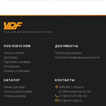
Всё для автомобильной оптики
ПОКУПАТЕЛЯМ
ДОКУМЕНТЫ
Заказ и оплата
Публичная оферта
Доставка
Политика конфиденциальности
Гарантия и возврат
Оптовикам
Центры установки
КАТАЛОГ
КОНТАКТЫ
Линзы для фар
248008, г. Калуга,
Переходные рамки
ул. Механизаторов, 40
Стекла для фар
+7 (900) 578-88-00
info@vdf-light.ru