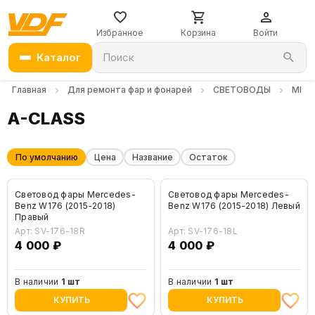
Избранное
Корзина
Войти
Каталог
Поиск
Главная
Для ремонта фар и фонарей
СВЕТОВОДЫ
MERC
A-CLASS
По умолчанию
Цена
Название
Остаток
Световод фары Mercedes-
Световод фары Mercedes-
Benz W176 (2015-2018)
Benz W176 (2015-2018) Левый
Правый
Арт: SV-176-18R
Арт: SV-176-18L
4 000 ₽
4 000 ₽
В наличии
1 шт
В наличии
1 шт
КУПИТЬ
КУПИТЬ