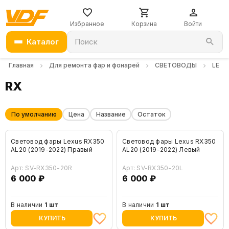
Избранное
Корзина
Войти
Каталог
Поиск
Главная
Для ремонта фар и фонарей
СВЕТОВОДЫ
LEXU
RX
По умолчанию
Цена
Название
Остаток
Световод фары Lexus RX350
Световод фары Lexus RX350
AL20 (2019-2022) Правый
AL20 (2019-2022) Левый
Арт: SV-RX350-20R
Арт: SV-RX350-20L
6 000 ₽
6 000 ₽
В наличии
1 шт
В наличии
1 шт
КУПИТЬ
КУПИТЬ