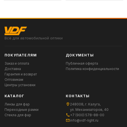
Всё для автомобильной оптики
ПОКУПАТЕЛЯМ
ДОКУМЕНТЫ
Заказ и оплата
Публичная оферта
Доставка
Политика конфиденциальности
Гарантия и возврат
Оптовикам
Центры установки
КАТАЛОГ
КОНТАКТЫ
Линзы для фар
248008, г. Калуга,
Переходные рамки
ул. Механизаторов, 40
Стекла для фар
+7 (900) 578-88-00
info@vdf-light.ru