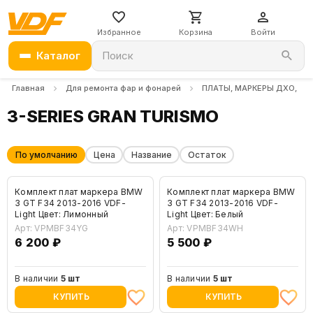
Избранное
Корзина
Войти
Каталог
Поиск
Главная
Для ремонта фар и фонарей
ПЛАТЫ, МАРКЕРЫ ДХО, ДР
3-SERIES GRAN TURISMO
По умолчанию
Цена
Название
Остаток
Комплект плат маркера BMW
Комплект плат маркера BMW
3 GT F34 2013-2016 VDF-
3 GT F34 2013-2016 VDF-
Light Цвет: Лимонный
Light Цвет: Белый
Арт: VPMBF34YG
Арт: VPMBF34WH
6 200 ₽
5 500 ₽
В наличии
5 шт
В наличии
5 шт
КУПИТЬ
КУПИТЬ